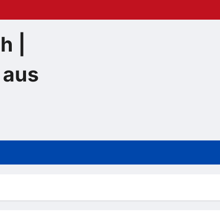
h |
 aus