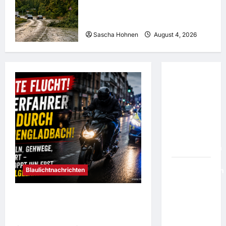
Unwetter sorgt für zahlreiche
Feuerwehreinsätze in
Mönchengladbach
Sascha Hohnen
August 4, 2026
Zurück auf
Anfang:
Kansas
City Chiefs
ändern
ihren
Stadionnamen
Blaulichtnachrichten
Fußballerinnen
"stolz":
Australien
Wilde Flucht durch
schenkt
Mönchengladbach: Polizei stoppt
Irans
Rollerfahrer erst auf Schulgelände