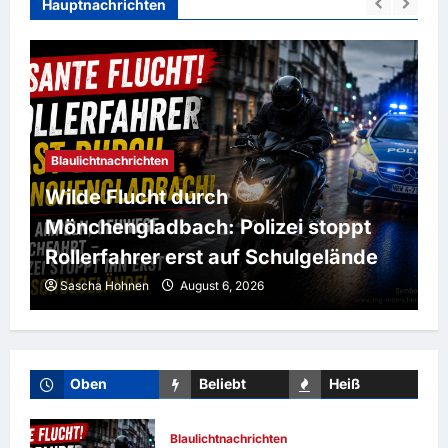
Hauptnachrichten
Blaulichtnachrichten
Wilde Flucht durch
Mönchengladbach: Polizei stoppt
Rollerfahrer erst auf Schulgelände
Sascha Hohnen
August 6, 2026
Oben
Beliebt
Heiß
Blaulichtnachrichten