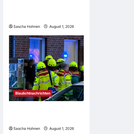
Kommt die Hitzewelle nach
Mönchengladbach zurück?
Wettermodelle uneins über extreme
Saharahitze
Sascha Hohnen
August 1, 2026
Blaulichtnachrichten
Mehrere Brände am frühen Morgen:
Großeinsatz für Feuerwehr – Hehner
Straße im Mittelpunkt
Sascha Hohnen
August 1, 2026