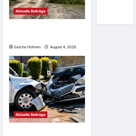
länger im
Gefängnis
Aktuelle Beiträge
bleiben
Unwetter sorgt für zahlreiche
Feuerwehreinsätze in
Mönchengladbach
Sascha Hohnen
August 4, 2026
Aktuelle Beiträge
Mönchengladbach: Zwei