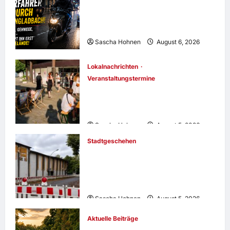
Wilde Flucht durch
Mönchengladbach: Polizei stoppt
Rollerfahrer erst auf Schulgelände
Sascha Hohnen
August 6, 2026
Lokalnachrichten
Veranstaltungstermine
Mitmachprojekt am Cityparkhaus
Rheydt: Ausstellung endet,
ParkhausArt sucht Unterstützung
Sascha Hohnen
August 5, 2026
Stadtgeschehen
Altes Kino in Giesenkirchen wird
abgetragen: Stadt startet Rückbau
eines einsturzgefährdeten
Gebäudes
Sascha Hohnen
August 5, 2026
Aktuelle Beiträge