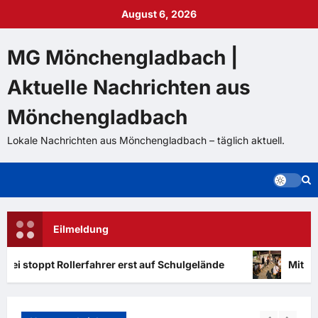
Zum
August 6, 2026
Inhalt
springen
MG Mönchengladbach |
Aktuelle Nachrichten aus
Mönchengladbach
Lokale Nachrichten aus Mönchengladbach – täglich aktuell.
Eilmeldung
oppt Rollerfahrer erst auf Schulgelände
Mitmachproj