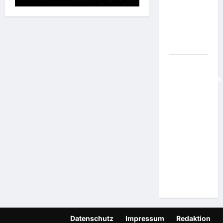
Frankreichs
Wahlkampf
beeinflussen
soll
Ukraine:
"Massenhaftes
Ausmaß":
Wenn
Kinder
verschwinden
und zu
neuen
Menschen
gemacht
werden
Datenschutz
Impressum
Redaktion