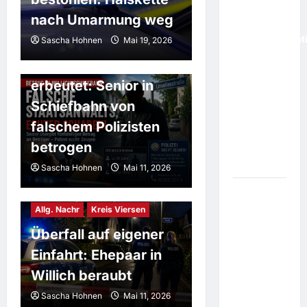
EU
nach Umarmung weg
kritisiert
Falschinformat
Sascha Hohnen
Mai 19, 2026
Allg. Nachr
Kreis Viersen
Meta und
Hoher Bargeldbetrag
TikTok
erbeutet: Senior in
sollen
Mitschuld
Schiefbahn von
an
falschem Polizisten
Überrennen
betrogen
von Ceuta
haben
Sascha Hohnen
Mai 11, 2026
Vorwurf:
Allg. Nachr
Kreis Viersen
"Diese
Wahl
Überfall auf eigener
stehlen":
Einfahrt: Ehepaar in
Wie
Willich beraubt
Russland
mit Fakes
Sascha Hohnen
Mai 11, 2026
und KI