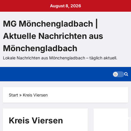
Zum
August 8, 2026
Inhalt
springen
MG Mönchengladbach |
Aktuelle Nachrichten aus
Mönchengladbach
Lokale Nachrichten aus Mönchengladbach – täglich aktuell.
Start
»
Kreis Viersen
Rückendeckun
Blaulichtnachrichten
Kreis Viersen
für FIFA-
Kreis Viersen