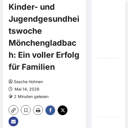
Vorwahlergebni
Kinder- und
Trump-
Schützling
Jugendgesundhei
geht gegen
Kandidat
tswoche
unter, der
gar nicht
Mönchengladbac
mehr
h: Ein voller Erfolg
antritt
für Familien
Streit
eskaliert:
Brasilien
Sascha Hohnen
zieht
Mai 14, 2026
Botschafter
2 Minuten gelesen
aus
Argentinien
ab
Super