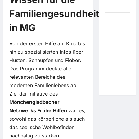
gesperrt
Familiengesundheit
FIFA
in MG
dementiert
Bericht:
Infantino
Von der ersten Hilfe am Kind bis
soll
hin zu spezialisierten Infos über
Marokko
Husten, Schnupfen und Fieber:
WM-Finale
Das Programm deckte alle
2030
relevanten Bereiche des
versprochen
modernen Familienlebens ab.
haben
Ziel der Initiative des
Mönchengladbacher
Netzwerks Frühe Hilfen
war es,
sowohl das körperliche als auch
das seelische Wohlbefinden
nachhaltig zu stärken.