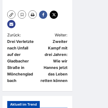
B
Zurück:
Weiter:
Drei Verletzte
Zweiter
e
nach Unfall
Kampf mit
auf der
drei Jahren:
i
Gladbacher
Wie wir
t
Straße in
Hannes jetzt
Mönchenglad
das Leben
r
bach
retten können
a
g
Aktuell im Trend