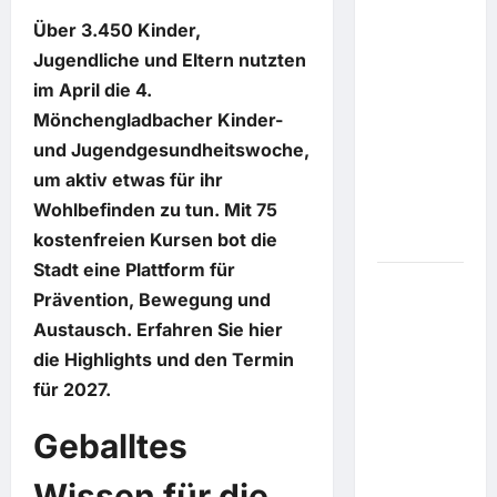
League
Über 3.450 Kinder,
lässt's
Jugendliche und Eltern nutzten
krachen:
im April die 4.
Fußball-
Bundesliga
Mönchengladbacher Kinder-
verliert
und Jugendgesundheitswoche,
eine
um aktiv etwas für ihr
Topspielerin
Wohlbefinden zu tun. Mit 75
nach der
kostenfreien Kursen bot die
nächsten
Stadt eine Plattform für
Fahrgäste
Prävention, Bewegung und
werden
Austausch. Erfahren Sie hier
umgeleitet:
die Highlights und den Termin
Bahnstrecke
für 2027.
Berlin-
Hamburg
Geballtes
wird
erneut für
Wissen für die
Bauarbeiten