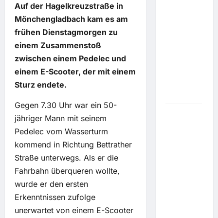
Auf der Hagelkreuzstraße in
Peking-
Jeep hat
Mönchengladbach kam es am
schon
frühen Dienstagmorgen zu
Warteliste:
einem Zusammenstoß
BAW 212
zwischen einem Pedelec und
verspricht
einem E-Scooter, der mit einem
Abenteuer
zum
Sturz endete.
Sparpreis
Gegen 7.30 Uhr war ein 50-
EM-
jähriger Mann mit seinem
Rennen
Pedelec vom Wasserturm
finden
kommend in Richtung Bettrather
statt: Öl-
Straße unterwegs. Als er die
Sichtung:
Fahrbahn überqueren wollte,
Wieder
wurde er den ersten
Wirbel
um die
Erkenntnissen zufolge
Seine in
unerwartet von einem E-Scooter
Paris