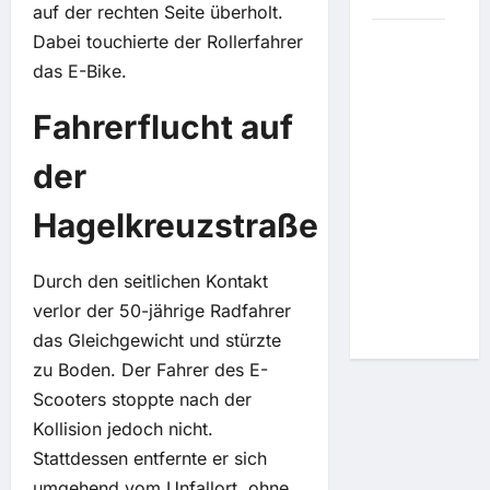
auf der rechten Seite überholt.
Dabei touchierte der Rollerfahrer
Um
das E-Bike.
Lösegeld
zu
Fahrerflucht auf
erpressen:
Hacker
der
wollen
Wall Street
Hagelkreuzstraße
mit
simplem
Telefon-
Durch den seitlichen Kontakt
Trick
verlor der 50-jährige Radfahrer
täuschen
das Gleichgewicht und stürzte
zu Boden. Der Fahrer des E-
Scooters stoppte nach der
Kollision jedoch nicht.
Stattdessen entfernte er sich
umgehend vom Unfallort, ohne