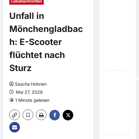
ein
Lokalnachrichten
Dutzend
Unfall in
Verletzte:
Schüler
Mönchengladbac
erschießt
sechs
h: E-Scooter
Menschen
an Schule
flüchtet nach
in
Thailand
Sturz
Geldverschwen
Sascha Hohnen
Berliner
Mai 27, 2026
Theater
eröffnet
1 Minute gelesen
Freibad vor
der
eigenen
Eingangstür