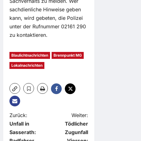
Sachverhalts zu melden. Wer
sachdienliche Hinweise geben
kann, wird gebeten, die Polizei
unter der Rufnummer 02161 290
zu kontaktieren.
Blaulichtnachrichten
Brennpunkt MG
Lokalnachrichten
B
Zurück:
Weiter:
Unfall in
Tödlicher
e
Sasserath:
Zugunfall
Radfahrer
Viersen: