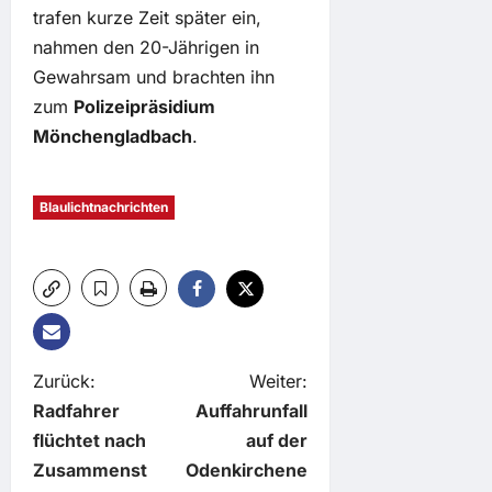
trafen kurze Zeit später ein,
nahmen den 20-Jährigen in
Gewahrsam und brachten ihn
zum
Polizeipräsidium
Mönchengladbach
.
Blaulichtnachrichten
B
Zurück:
Weiter:
Radfahrer
Auffahrunfall
e
flüchtet nach
auf der
Zusammenst
Odenkirchene
i