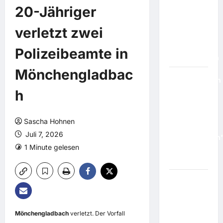
Anfang:
20-Jähriger
Kansas
City Chiefs
verletzt zwei
ändern
ihren
Polizeibeamte in
Stadionnamen
Mönchengladbac
Fußballerinnen
h
"stolz":
Australien
schenkt
Sascha Hohnen
Irans
Juli 7, 2026
"Verräterinnen
1 Minute gelesen
eine neue
Heimat
Warum
es ruhig
ein V8
Mönchengladbach
verletzt. Der Vorfall
sein darf: