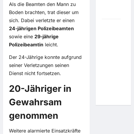
Als die Beamten den Mann zu
hart
Boden brachten, trat dieser um
zurück
sich. Dabei verletzte er einen
Streit mit
24-jährigen Polizeibeamten
anderem
sowie eine
29-jährige
Häftling:
Polizeibeamtin
leicht.
Sean
"Diddy"
Der 24-Jährige konnte aufgrund
Combs
seiner Verletzungen seinen
muss
Dienst nicht fortsetzen.
etwas
länger im
20-Jähriger in
Gefängnis
bleiben
Gewahrsam
genommen
Weitere alarmierte Einsatzkräfte