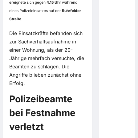
ereignete sich gegen
4.15 Uhr
während
Land
Rover
eines Polizeieinsatzes auf der
Ruhrfelder
Defender
Straße
.
130 P500
-
Die Einsatzkräfte befanden sich
verwöhnt
zur Sachverhaltsaufnahme in
mit
einer Wohnung, als der 20-
Überfluss
Jährige mehrfach versuchte, die
in jeder
Beamten zu schlagen. Die
Hinsicht
Angriffe blieben zunächst ohne
Der
Erfolg.
letzte
große
Polizeibeamte
Kampf:
Gianni
bei Festnahme
Infantino
und die
verletzt
FIFA
boxen