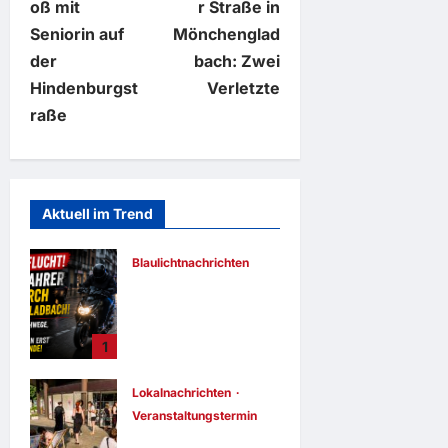
oß mit
r Straße in
t
Seniorin auf
Mönchenglad
der
bach: Zwei
r
Hindenburgst
Verletzte
raße
a
g
s
Aktuell im Trend
n
Blaulichtnachrichten
Wilde Flucht
a
durch
Mönchengladbac
1
v
h: Polizei stoppt
Rollerfahrer erst
i
auf Schulgelände
Lokalnachrichten
Veranstaltungstermine
Sascha Hohnen
g
August 6, 2026
Mitmachprojekt