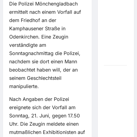
Die Polizei Mönchengladbach
Peking-
Jeep hat
ermittelt nach einem Vorfall auf
schon
dem Friedhof an der
Warteliste:
Kamphausener Straße in
BAW 212
Odenkirchen. Eine Zeugin
verspricht
verständigte am
Abenteuer
zum
Sonntagnachmittag die Polizei,
Sparpreis
nachdem sie dort einen Mann
beobachtet haben will, der an
EM-
seinem Geschlechtsteil
Rennen
manipulierte.
finden
statt: Öl-
Nach Angaben der Polizei
Sichtung:
ereignete sich der Vorfall am
Wieder
Sonntag, 21. Juni, gegen 17.50
Wirbel
um die
Uhr. Die Zeugin meldete einen
Seine in
mutmaßlichen Exhibitionisten auf
Paris