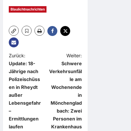
Blaulichtnachrichten
B
Zurück:
Weiter:
Update: 18-
Schwere
e
Jährige nach
Verkehrsunfäl
Polizeischüss
le am
i
en in Rheydt
Wochenende
t
außer
in
Lebensgefahr
Mönchenglad
r
–
bach: Zwei
Ermittlungen
Personen im
a
laufen
Krankenhaus