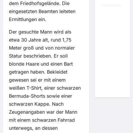
dem Friedhofsgelände. Die
eingesetzten Beamten leiteten
Um
Ermittlungen ein.
Lösegeld
zu
Der gesuchte Mann wird als
erpressen:
etwa 30 Jahre alt, rund 1,75
Hacker
wollen
Meter groß und von normaler
Wall Street
Statur beschrieben. Er soll
mit
blonde Haare und einen Bart
simplem
getragen haben. Bekleidet
Telefon-
gewesen sei er mit einem
Trick
weißen T-Shirt, einer schwarzen
täuschen
Bermuda-Shorts sowie einer
schwarzen Kappe. Nach
Zeugenangaben war der Mann
mit einem schwarzen Fahrrad
unterwegs, an dessen