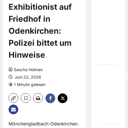
ein
Exhibitionist auf
Dutzend
Verletzte:
Friedhof in
Schüler
erschießt
Odenkirchen:
sechs
Menschen
Polizei bittet um
an Schule
Hinweise
in
Thailand
Sascha Hohnen
Geldverschwen
Juni 22, 2026
Berliner
1 Minute gelesen
Theater
eröffnet
Freibad vor
der
eigenen
Eingangstür
Mönchengladbach-Odenkirchen.