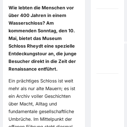
erobern"
Wie lebten die Menschen vor
über 400 Jahren in einem
"Fußball
Wasserschloss? Am
ist
Einheit":
kommenden Sonntag, den 10.
Nach
Mai, bietet das Museum
Rücktrittsford
Schloss Rheydt eine spezielle
besucht
Entdeckungstour an, die junge
Infantino
Besucher direkt in die Zeit der
ultrarechten
Präsidenten
Renaissance entführt.
Ein prächtiges Schloss ist weit
Cold
Case in
mehr als nur alte Mauern; es ist
Aachen:
ein Archiv voller Geschichten
Polizei
über Macht, Alltag und
nimmt
fundamentale gesellschaftliche
zwölf
Umbrüche. Im Mittelpunkt der
Jahre
offenen Führung steht diesmal
nach