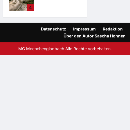
August 5, 2026
Feuerwehreinsätz
4
e in
Mönchengladbac
h
Sascha Hohnen
Datenschutz
Impressum
Redaktion
August 4, 2026
Über den Autor Sascha Hohnen
MG Moenchengladbach Alle Rechte vorbehalten.