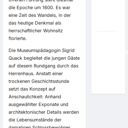
Bankraub
die Epoche um 1600. Es war
70-
eine Zeit des Wandels, in der
Jährigen
das heutige Denkmal als
fest
herrschaftlicher Wohnsitz
florierte.
War
Monate bei
Die Museumspädagogin Sigrid
Vogelschmuggl
Quack begleitet die jungen Gäste
Entführter
Kaiseradler
auf diesem Rundgang durch das
"Feliks" ist
Herrenhaus. Anstatt einer
zurück in
trockenen Geschichtsstunde
Serbien
setzt das Konzept auf
Anschaulichkeit: Anhand
ausgewählter Exponate und
architektonischer Details werden
die Lebensumstände der
damaligen Schlossbewohner