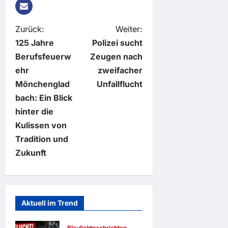
B
Zurück:
Weiter:
125 Jahre
Polizei sucht
e
Berufsfeuerw
Zeugen nach
ehr
zweifacher
i
Mönchenglad
Unfallflucht
t
bach: Ein Blick
hinter die
r
Kulissen von
Tradition und
a
Zukunft
g
s
Aktuell im Trend
n
Blaulichtnachrichten