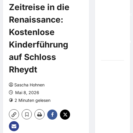
vermisste
Zeitreise in die
ihre
Stammkunden:
Renaissance:
Bäckerin
stattet
Kostenlose
Senioren-
Paar rettenden
Kinderführung
Hausbesuch
auf Schloss
ab
Rheydt
Schärfere
Sanktionen
beschlossen:
Sascha Hohnen
US-Senat
Mai 8, 2026
sendet
2 Minuten gelesen
Signal an
Putin: "Du
wirst die
Ukraine
nicht