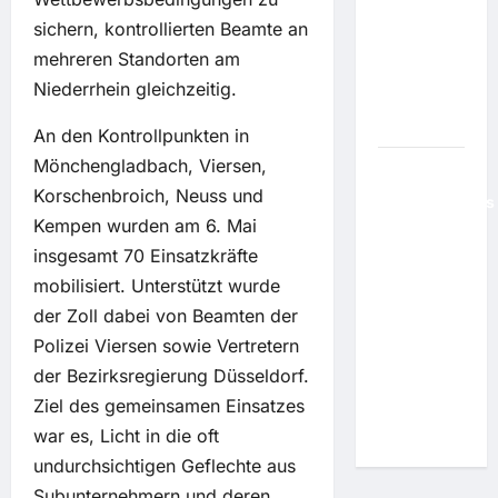
und KI
sichern, kontrollierten Beamte an
Frankreichs
mehreren Standorten am
Wahlkampf
Niederrhein gleichzeitig.
beeinflussen
soll
An den Kontrollpunkten in
Mönchengladbach, Viersen,
Ukraine:
Korschenbroich, Neuss und
"Massenhaftes
Kempen wurden am 6. Mai
Ausmaß":
Wenn
insgesamt 70 Einsatzkräfte
Kinder
mobilisiert. Unterstützt wurde
verschwinden
der Zoll dabei von Beamten der
und zu
Polizei Viersen sowie Vertretern
neuen
der Bezirksregierung Düsseldorf.
Menschen
Ziel des gemeinsamen Einsatzes
gemacht
werden
war es, Licht in die oft
undurchsichtigen Geflechte aus
Subunternehmern und deren