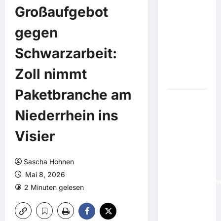
für FIFA-
Großaufgebot
Präsident:
Südamerikas
gegen
Fußball-
Boss preist
Schwarzarbeit:
"großartige
Arbeit"
Zoll nimmt
Infantinos
Paketbranche am
Protest
Niederrhein ins
gegen
Stratos-
Visier
Projekt:
Utah
streitet
Sascha Hohnen
über
Mai 8, 2026
Rechenzentru
2 Minuten gelesen
doppelt so
groß wie
Manhattan