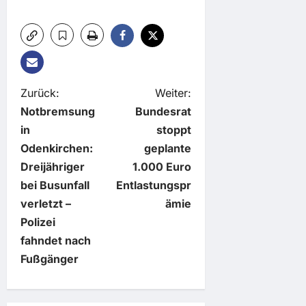
B
Zurück:
Weiter:
Notbremsung
Bundesrat
e
in
stoppt
Odenkirchen:
geplante
i
Dreijähriger
1.000 Euro
t
bei Busunfall
Entlastungspr
verletzt –
ämie
r
Polizei
fahndet nach
a
Fußgänger
g