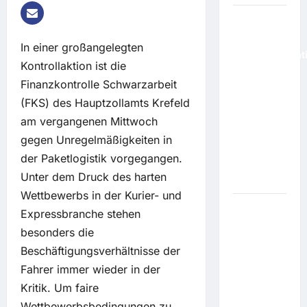
EU
kritisiert
In einer großangelegten
Falschinformat
Kontrollaktion ist die
Meta und
Finanzkontrolle Schwarzarbeit
TikTok
(FKS) des Hauptzollamts Krefeld
sollen
Mitschuld
am vergangenen Mittwoch
an
gegen Unregelmäßigkeiten in
Überrennen
der Paketlogistik vorgegangen.
von Ceuta
Unter dem Druck des harten
haben
Wettbewerbs in der Kurier- und
Vorwurf:
Expressbranche stehen
"Diese
besonders die
Wahl
Beschäftigungsverhältnisse der
stehlen":
Fahrer immer wieder in der
Wie
Kritik. Um faire
Russland
Wettbewerbsbedingungen zu
mit Fakes