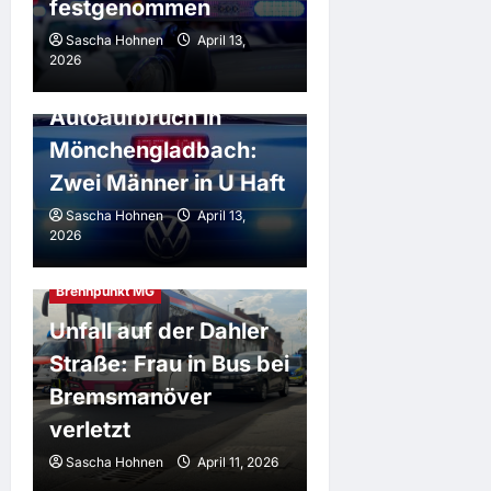
festgenommen
Sascha Hohnen
April 13,
2026
Brennpunkt MG
Autoaufbruch in
Mönchengladbach:
Zwei Männer in U Haft
Sascha Hohnen
April 13,
2026
Brennpunkt MG
Unfall auf der Dahler
Straße: Frau in Bus bei
Bremsmanöver
verletzt
Sascha Hohnen
April 11, 2026