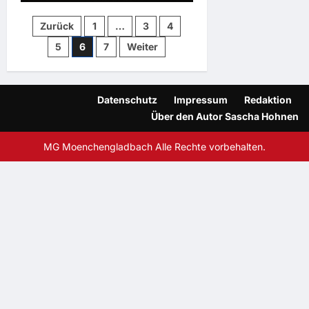
Seitennummerierung
Zurück
1
…
3
4
5
6
7
Weiter
der
Beiträge
Datenschutz
Impressum
Redaktion
Über den Autor Sascha Hohnen
MG Moenchengladbach Alle Rechte vorbehalten.