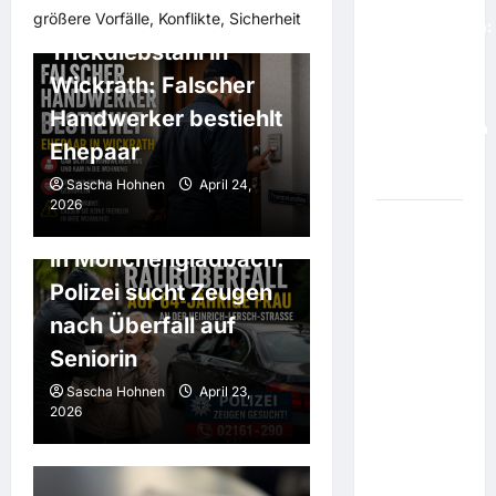
ihre
Brennpunkt MG
größere Vorfälle, Konflikte, Sicherheit
Stammkunden:
Trickdiebstahl in
Bäckerin
stattet
Wickrath: Falscher
Senioren-
Handwerker bestiehlt
Paar rettenden
Ehepaar
Hausbesuch
ab
Sascha Hohnen
April 24,
Brennpunkt MG
2026
Dreister Schmuckraub
Schärfere
Sanktionen
in Mönchengladbach:
beschlossen:
Polizei sucht Zeugen
US-Senat
nach Überfall auf
sendet
Seniorin
Signal an
Putin: "Du
Sascha Hohnen
April 23,
wirst die
2026
Ukraine
nicht
erobern"