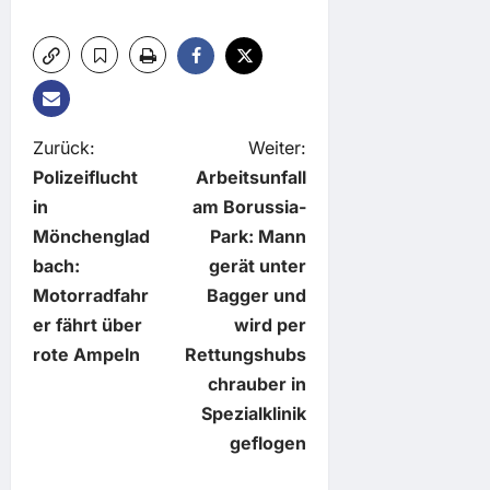
B
Zurück:
Weiter:
Polizeiflucht
Arbeitsunfall
e
in
am Borussia-
Mönchenglad
Park: Mann
i
bach:
gerät unter
t
Motorradfahr
Bagger und
er fährt über
wird per
r
rote Ampeln
Rettungshubs
chrauber in
a
Spezialklinik
g
geflogen