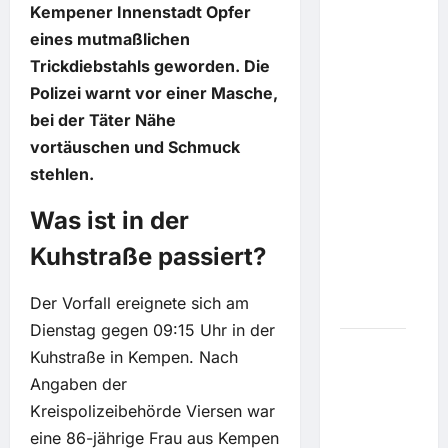
Kempener Innenstadt Opfer
Rath
around
eines mutmaßlichen
the
Trickdiebstahls geworden. Die
world:
Polizei warnt vor einer Masche,
Mallorca
bei der Täter Nähe
hat ein
vortäuschen und Schmuck
neues
Ultra-
stehlen.
Luxus-
Was ist in der
Hotel
zwischen
Kuhstraße passiert?
Pinien,
Felsen
Der Vorfall ereignete sich am
und Meer
Dienstag gegen 09:15 Uhr in der
Neue
Kuhstraße in Kempen. Nach
Strategie
Angaben der
hinter
Kreispolizeibehörde Viersen war
Angriffen:
eine 86-jährige Frau aus Kempen
Russland