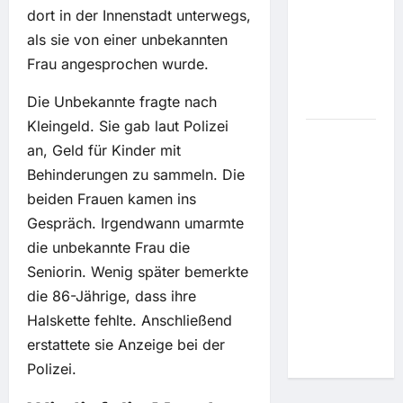
dort in der Innenstadt unterwegs,
arbeitet
als sie von einer unbekannten
fleißig am
Ziel vom
Frau angesprochen wurde.
hungernden
Die Unbekannte fragte nach
Kiew
Kleingeld. Sie gab laut Polizei
Lula will
an, Geld für Kinder mit
keine
Behinderungen zu sammeln. Die
Entwaldung
beiden Frauen kamen ins
mehr:
Gespräch. Irgendwann umarmte
Brasilien
die unbekannte Frau die
fährt
Amazonas-
Seniorin. Wenig später bemerkte
Rodungen
die 86-Jährige, dass ihre
auf Zehn-
Halskette fehlte. Anschließend
Jahres-
erstattete sie Anzeige bei der
Tief zurück
Polizei.