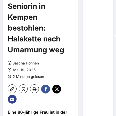
Urlauber
Seniorin in
aufgepasst:
Zehn
Kempen
wissenswerte
Dinge zur
bestohlen:
totalen
Sonnenfinstern
Halskette nach
Umarmung weg
Chinas
"Manhattan-
Projekt":
Sascha Hohnen
Peking
Mai 19, 2026
erzielt
2 Minuten gelesen
Durchbruch
im Feldzug
gegen
Europas
Chip-
Vormacht
Eine 86-jährige Frau ist in der