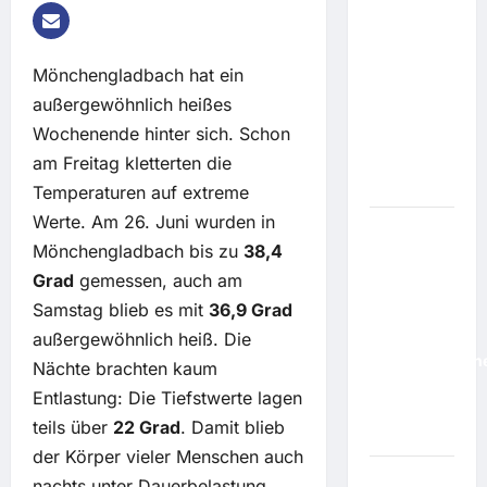
gegen
Cracker-
Türme: So
Mönchengladbach hat ein
hart treffen
außergewöhnlich heißes
ukrainische
Wochenende hinter sich. Schon
Drohnen
am Freitag kletterten die
Russlands
Ölindustrie
Temperaturen auf extreme
Werte. Am 26. Juni wurden in
"Schwierig,
Mönchengladbach bis zu
38,4
besser zu
Grad
gemessen, auch am
werden":
Samstag blieb es mit
36,9 Grad
Kompany
steckt
außergewöhnlich heiß. Die
höchstmöglich
Nächte brachten kaum
Ziele,
Entlastung: Die Tiefstwerte lagen
warnt aber
teils über
22 Grad
. Damit blieb
auch
der Körper vieler Menschen auch
nachts unter Dauerbelastung.
Mittelmeer