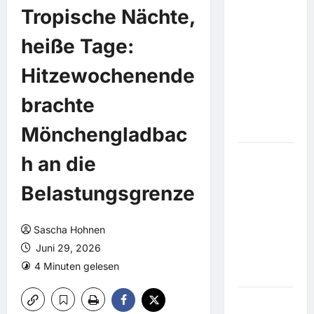
Mourinho?:
Tropische Nächte,
Barcelona
schnappt
heiße Tage:
Real
offenbar
Hitzewochenende
Weltmeister
Rodri vor
brachte
der Nase
Mönchengladbac
weg
h an die
Dank
Elektro-
Belastungsgrenze
Prämie: E-
Boom in
der
Sascha Hohnen
Autoindustrie
Juni 29, 2026
setzt sich
4 Minuten gelesen
fort
Krieg