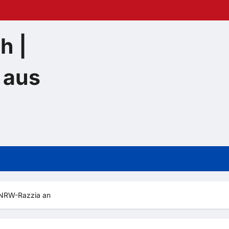
h |
 aus
 NRW-Razzia an