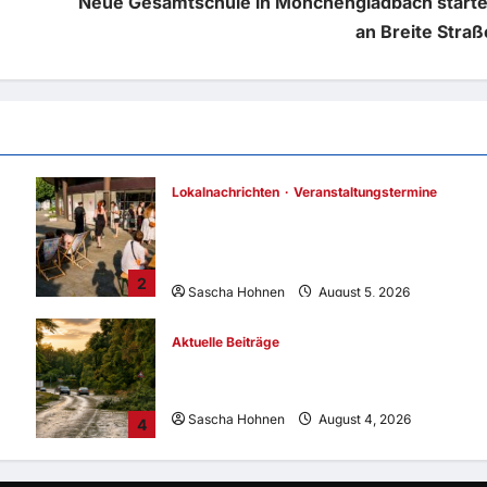
Neue Gesamtschule in Mönchengladbach starte
an Breite Straß
Lokalnachrichten
Veranstaltungstermine
Mitmachprojekt am Cityparkhaus Rheydt:
Ausstellung endet, ParkhausArt sucht
Unterstützung
2
Sascha Hohnen
August 5, 2026
Aktuelle Beiträge
Unwetter sorgt für zahlreiche
Feuerwehreinsätze in Mönchengladbach
Sascha Hohnen
August 4, 2026
4